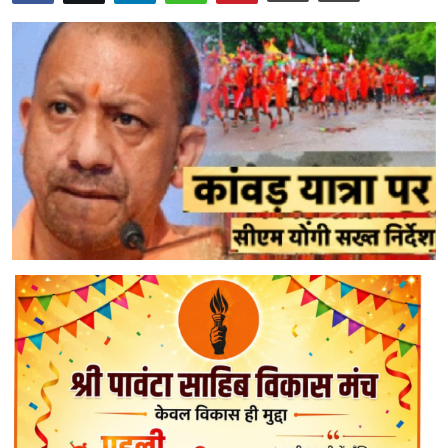
Uttra Khand
Staff Details
Sports
Gallery
punjab
Utter Pradesh
Yuva Josh