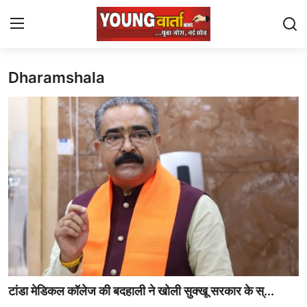
Dharamshala
Login
Register
Home
Contact
Chandigarh
Staff Details
Sports
J $ K
टांडा मेडिकल कॉलेज की बदहाली ने खोली सुक्खू सरकार के स्...
Uttra Khand