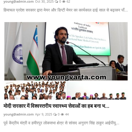
young@admin.com
Oct 30, 2025
0
62
Himachal Pradesh
हिमाचल प्रदेश सरकार द्वारा मेयर और डिप्टी मेयर का कार्यकाल ढाई साल से बढ़ाकर पाँ...
Uttra Khand
Staff Details
Sports
Gallery
punjab
Utter Pradesh
मोदी सरकार में विश्वस्तरीय स्वास्थ्य सेवाओं का हब बना भ...
young@admin.com
Apr 9, 2025
0
44
पूर्व केंद्रीय मंत्री व हमीरपुर लोकसभा क्षेत्र से सांसद अनुराग सिंह ठाकुर आईपीयू...