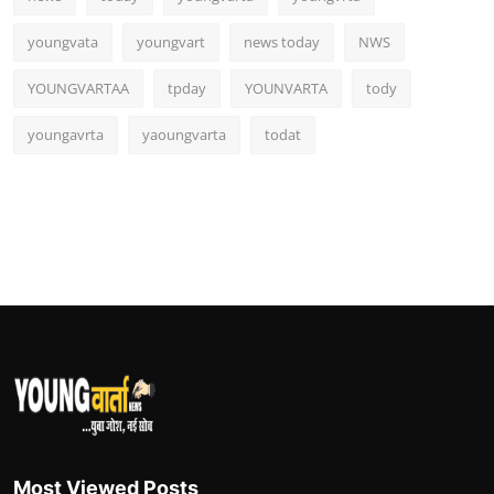
youngvata
youngvart
news today
NWS
YOUNGVARTAA
tpday
YOUNVARTA
tody
youngavrta
yaoungvarta
todat
Most Viewed Posts