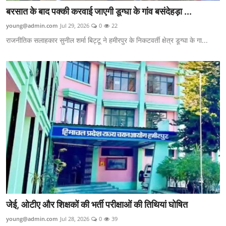
बरसात के बाद पक्की करवाई जाएगी डूग्घा के गांव बसंदेहड़ा ...
young@admin.com
Jul 29, 2026
0
22
राजनीतिक सलाहकार सुनील शर्मा बिट्टू ने हमीरपुर के निकटवर्ती क्षेत्र डूग्घा के गा...
जेई, ओटीए और शिक्षकों की भर्ती परीक्षाओं की तिथियां घोषित
young@admin.com
Jul 28, 2026
0
39