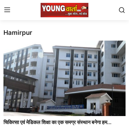
Hamirpur
Login
Register
Home
Yuva Josh
National
Contact
Chandigarh
Political
चिकित्सा एवं मेडिकल शिक्षा का एक समग्र संस्थान बनेगा हम...
Himachal Pradesh