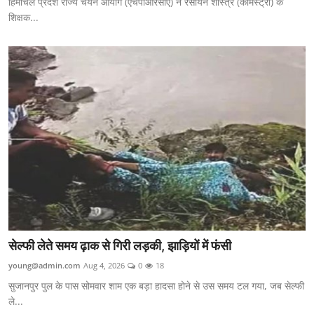
हिमाचल प्रदेश राज्य चयन आयोग (एचपीआरसीए) ने रसायन शास्त्र (केमिस्ट्री) के
शिक्षक...
सेल्फी लेते समय ढ़ाक से गिरी लड़की, झाड़ियों में फंसी
young@admin.com
Aug 4, 2026
0
18
सुजानपुर पुल के पास सोमवार शाम एक बड़ा हादसा होने से उस समय टल गया, जब सेल्फी
ले...