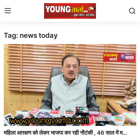
Tag: news today
Login
Register
Home
J $ K
Uttra Khand
Staff Details
Sports
Gallery
महिला आरक्षण को लेकर भाजपा कर रही नौटंकी , 46 साल में म...
punjab