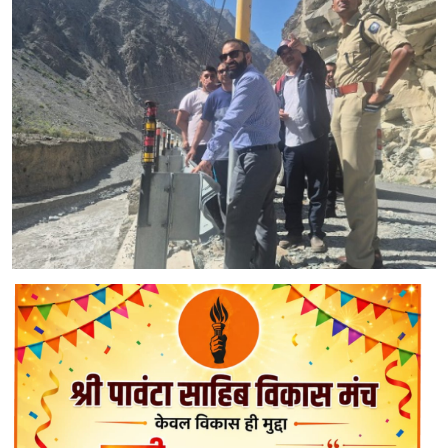
Gallery
punjab
Utter Pradesh
Yuva Josh
National
Contact
Chandigarh