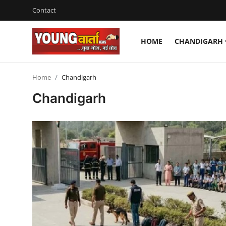
Contact
HOME
CHANDIGARH
Login
Register
Home
Chandigarh
Home
Chandigarh
Contact
Chandigarh
Staff Details
Sports
J $ K
Uttra Khand