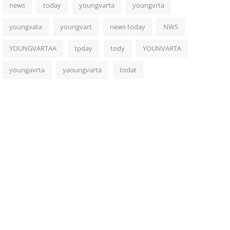
news
today
youngvarta
youngvrta
youngvata
youngvart
news today
NWS
YOUNGVARTAA
tpday
tody
YOUNVARTA
youngavrta
yaoungvarta
todat