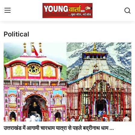
Political
Login
Register
Home
J $ K
Uttra Khand
Yuva Josh
National
Gallery
उत्तराखंड में आगामी चारधाम यात्रा से पहले बद्रीनाथ धाम ...
punjab