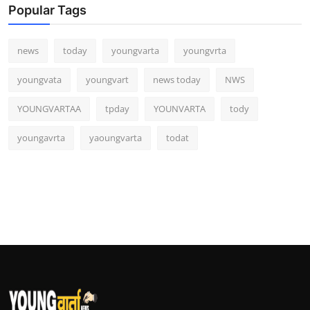
Popular Tags
news
today
youngvarta
youngvrta
youngvata
youngvart
news today
NWS
YOUNGVARTAA
tpday
YOUNVARTA
tody
youngavrta
yaoungvarta
todat