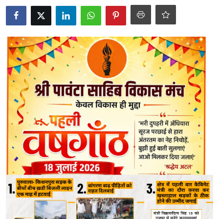
J $ K
Uttra Khand
Political
Himachal Pradesh
Gallery
punjab
Utter Pradesh