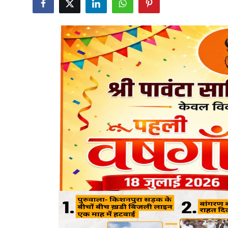
Political
Himachal Pradesh
Gallery
Staff Details
punjab
Utter Pradesh
Sports