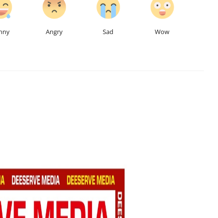
nny
Angry
Sad
Wow