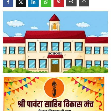
Chandigarh
Political
Himachal Pradesh
J $ K
Uttra Khand
Staff Details
Sports