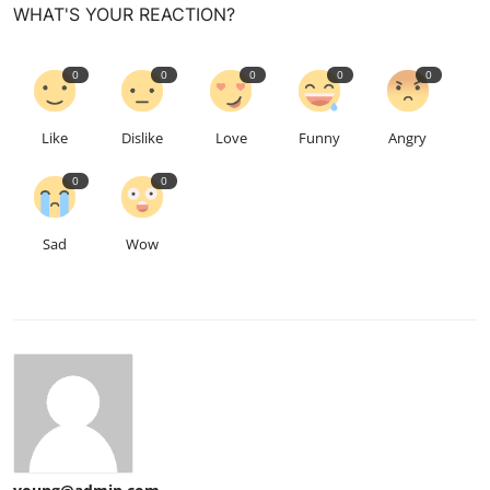
WHAT'S YOUR REACTION?
0
0
0
0
0
Like
Dislike
Love
Funny
Angry
0
0
Sad
Wow