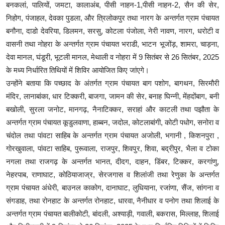
बनकलां, पालियों, जमटा, कालाअंब, पीसी नाहन-1,पीसी नाहन-2, सैन की सेर,
निहोग, पंजाहल, देवका पुडला, और त्रिलोकपुर तथा नारग के अन्तर्गत ग्राम पंचायत
बनौना, दाडो देवरिया, डिलमन, सरसु, कोटला पंजोला, नेरी नावण, नारग, धरोटी व
वासनी तथा नोहरा के अन्तर्गत ग्राम पंचायत भराडी, भाटन भूजोंड़, शामरा, चाड़ना,
देवा मानल, घंडूरी, भूटली मानल, मेथाली व नोहरा में 9 सितंबर से 26 सितंबर, 2025
के मध्य निर्धारित तिथियों में शिविर आयोजित किए जांएगे।
उन्होंने बताया कि पच्छाद के अंतर्गत ग्राम पंचायत बाग पशोग, बागथन, सिरमौरी
मंदिर, लानाबांका, धार टिक्करी, बाजगा, जामन की सेर, बनाह घिन्नी, मेंहदोंबाग, बनी
बखोली, सुरला जनोट, मानगढ़, नैनाटिक्कर, सराहां और काटली तथा पझौता के
अन्तर्गत ग्राम पंचायत कूडुलवाणा, हाब्बन, जदोल, कोटलाबांगी, कोटी पधोग, सनोरा व
चंदोल तथा पांवटा साहिब के अन्तर्गत ग्राम पंचायत अजोली, भगानी , किशनपुरा ,
गोरखुवाला, पांवटा साहिब, पुरूवाला, राजपुर, शिवपुर, शिवा, बद्रीपुर, भैला व टोका
नगला तथा राजगढ़ के अन्तर्गत भानत, दीदग, दाहन, डिंबर, टिक्कर, करगांणु,
नेहरपाब, राणाघाट, कोठियाजाज्र, सेरजगास व शिलांजी तथा रेणुका के अन्तर्गत
ग्राम पंचायत अंधेरी, बाउनल काकोग, दानाघाट, लुधियाना, रजांणा, सैंज, सांगना व
संगडाह, तथा रोनहाट के अन्तर्गत रोनहाट, धारवा, नैनीधार व पनोग तथा शिलाई के
अन्तर्गत ग्राम पंचायत बालीकोटी, बांदली, अश्याड़ी, गवाली, बकरास, मिल्लाह, शिलाई