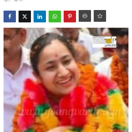
0
49
Uttra Khand
Staff Details
Sports
Gallery
punjab
Utter Pradesh
Yuva Josh