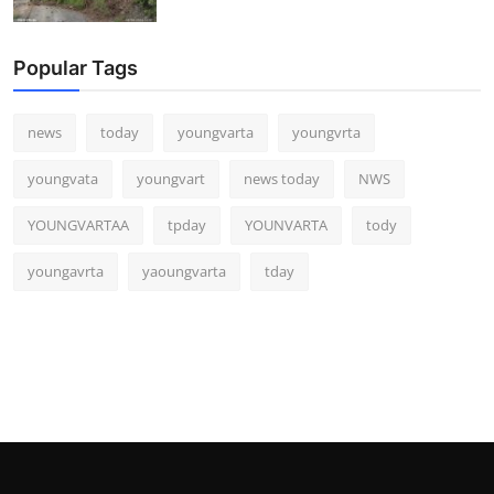
Popular Tags
news
today
youngvarta
youngvrta
youngvata
youngvart
news today
NWS
YOUNGVARTAA
tpday
YOUNVARTA
tody
youngavrta
yaoungvarta
tday